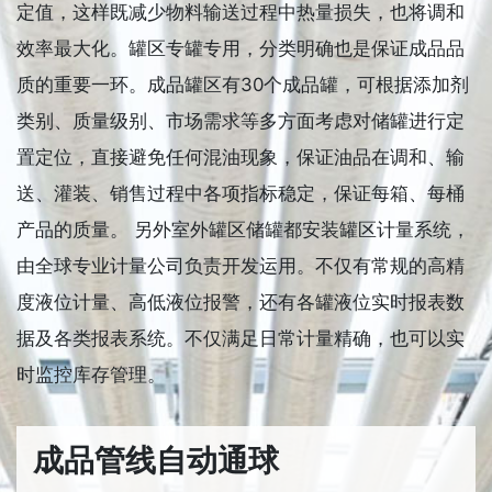
定值，这样既减少物料输送过程中热量损失，也将调和
效率最大化。罐区专罐专用，分类明确也是保证成品品
质的重要一环。成品罐区有30个成品罐，可根据添加剂
类别、质量级别、市场需求等多方面考虑对储罐进行定
置定位，直接避免任何混油现象，保证油品在调和、输
送、灌装、销售过程中各项指标稳定，保证每箱、每桶
产品的质量。 另外室外罐区储罐都安装罐区计量系统，
由全球专业计量公司负责开发运用。不仅有常规的高精
度液位计量、高低液位报警，还有各罐液位实时报表数
据及各类报表系统。不仅满足日常计量精确，也可以实
时监控库存管理。
成品管线自动通球