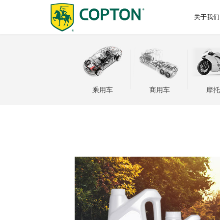
关于我们
关于我们
招商加盟
研发中心
企业资讯
乘用车
换油中心招商
影像资料
商用车
产学研
选油助
技术认
招标公
摩托车
可持续发展
乘用车
商用车
摩托
诚聘英才