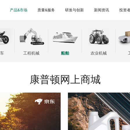
产品&市场
质量&服务
研发与创新
新闻资讯
投资
关于我们
大事记
手
证
告
工程机械
防伪验证
专业团队
体系建设
船舶
4.0智慧工厂
农业机械
荣誉资质
车
工程机械
船舶
农业机械
权属公司
康普顿网上商城