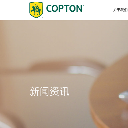
关于我们
关于我们
招商加盟
研发中心
企业资讯
乘用车
换油中心招商
影像资料
商用车
产学研
选油助
技术认
招标公
摩托车
可持续发展
诚聘英才
新闻资讯