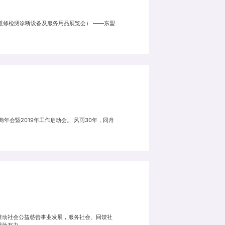
车零配件、维修检测诊断设备及服务用品展览会） ——东盟
年会暨2019年工作启动会。 风雨30年，同舟
推动社会公益慈善事业发展，服务社会、回馈社
强劲有力。