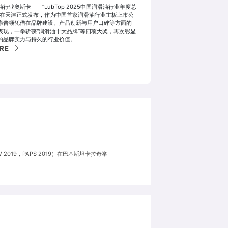
油行业奥斯卡——“LubTop 2025中国润滑油行业年度总
”在天津正式发布，作为中国首家润滑油行业主板上市公
康普顿凭借在品牌建设、产品创新与用户口碑等方面的
表现，一举斩获“润滑油十大品牌”等四项大奖，再次彰显
的品牌实力与持久的行业价值。
RE
W 2019，PAPS 2019）在巴基斯坦卡拉奇举