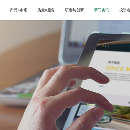
产品&市场
质量&服务
研发与创新
新闻资讯
投资
关于我们
大事记
手
证
告
工程机械
防伪验证
专业团队
体系建设
船舶
4.0智慧工厂
农业机械
荣誉资质
权属公司