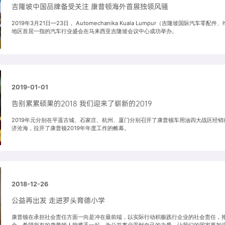
吉隆坡中国品牌备受关注 康普顿海外首展独领风骚
2019年3月21日—23日， Automechanika Kuala Lumpur（吉隆坡国际汽
地区首屈一指的汽车行业盛会在马来西亚吉隆坡会议中心成功举办。
2019-01-01
告别累累硕果的2018 我们迎来了崭新的2019
2019年元分别在平遥古城、石家庄、杭州、厦门分别召开了康普顿车用油四大战区经销商
济沧海，拉开了康普顿2019年年度工作的帷幕。
2018-12-26
公益再出发 走进罗头育德小学
康普顿在承担社会责任方面一向是冲在最前端，以实际行动积极践行企业的社会责任，
会。希望所有的康普顿人能携手一起，为公益事业贡献自己的力量，让我们的国家更加