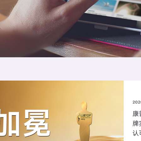
202
康
牌
认