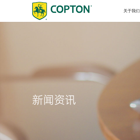
关于我们
关于我们
招商加盟
研发中心
企业资讯
乘用车
换油中心招商
影像资料
商用车
产学研
选油助
技术认
招标公
摩托车
可持续发展
诚聘英才
新闻资讯