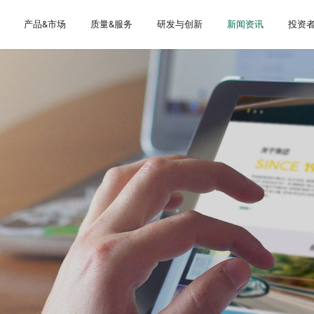
产品&市场
质量&服务
研发与创新
新闻资讯
投资
关于我们
大事记
手
证
告
工程机械
防伪验证
专业团队
体系建设
船舶
4.0智慧工厂
农业机械
荣誉资质
权属公司