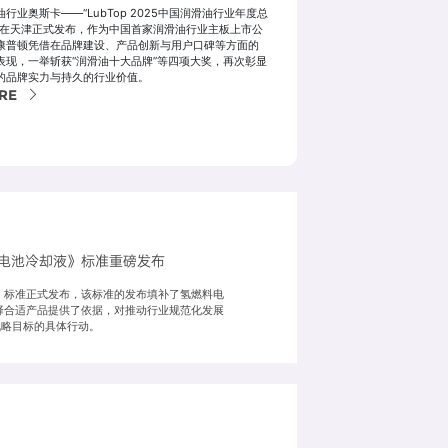
油行业奥斯卡——“LubTop 2025中国润滑油行业年度总
”在天津正式发布，作为中国首家润滑油行业主板上市公
康普顿凭借在品牌建设、产品创新与用户口碑等方面的
表现，一举斩获“润滑油十大品牌”等四项大奖，再次彰显
的品牌实力与持久的行业价值。
RE
料电池冷却液》标准重磅发布
却液》标准正式发布，该标准的发布填补了氢燃料电
择合适产品提供了依据，对推动行业规范化发展
战略目标的具体行动。