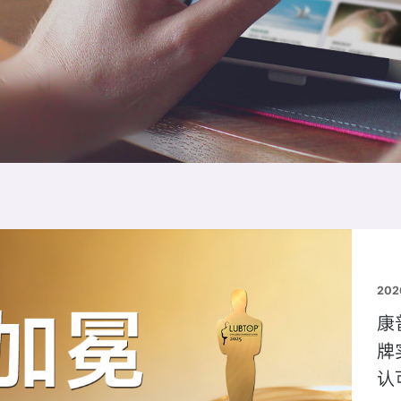
202
康
牌
认